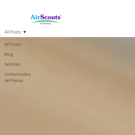
All Posts
All Posts
Blog
Noticias
Comunicados
de Prensa