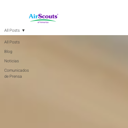
All Posts
All Posts
Blog
Noticias
Comunicados
de Prensa